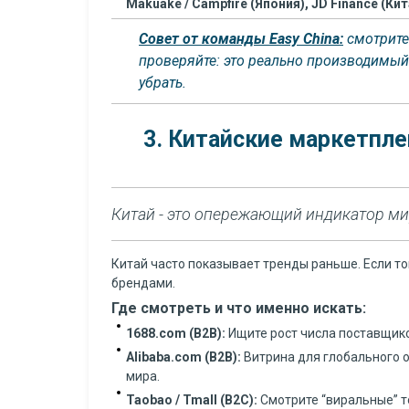
Makuake / Campfire (Япония), JD Finance (Кита
Совет от команды Easy China:
cмотрите 
проверяйте: это реально производимый п
убрать.
3. Китайские маркетпле
Китай - это опережающий индикатор ми
Китай часто показывает тренды раньше. Если т
брендами.
Где смотреть и что именно искать:
1688.com (B2B):
Ищите рост числа поставщико
Alibaba.com (B2B):
Витрина для глобального о
мира.
Taobao / Tmall (B2C):
Смотрите “виральные” т