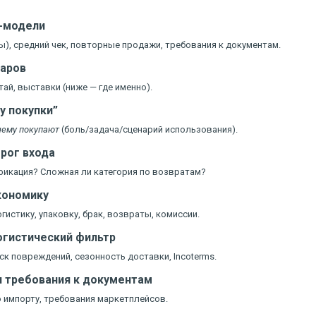
с-модели
), средний чек, повторные продажи, требования к документам.
варов
тай, выставки (ниже — где именно).
у покупки”
чему покупают
(боль/задача/сценарий использования).
орог входа
фикация? Сложная ли категория по возвратам?
экономику
гистику, упаковку, брак, возвраты, комиссии.
логистический фильтр
ск повреждений, сезонность доставки, Incoterms.
 и требования к документам
 импорту, требования маркетплейсов.