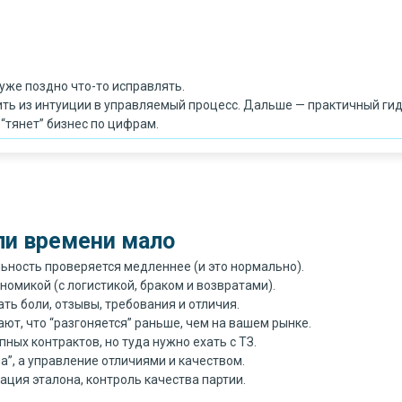
уже поздно что-то исправлять.
ь из интуиции в управляемый процесс. Дальше — практичный гид: 
 “тянет” бизнес по цифрам.
сли времени мало
ьность проверяется медленнее (и это нормально).
ономикой (с логистикой, браком и возвратами).
ать боли, отзывы, требования и отличия.
ют, что “разгоняется” раньше, чем на вашем рынке.
ных контрактов, но туда нужно ехать с ТЗ.
ипа”, а управление отличиями и качеством.
ация эталона, контроль качества партии.