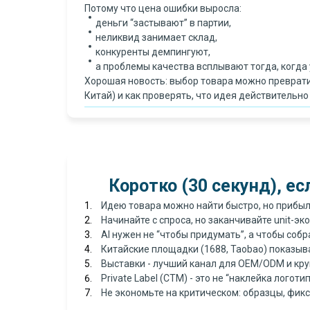
Потому что цена ошибки выросла:
деньги “застывают” в партии,
неликвид занимает склад,
конкуренты демпингуют,
а проблемы качества всплывают тогда, когда 
Хорошая новость: выбор товара можно превратит
Китай) и как проверять, что идея действительно
Коротко (30 секунд), е
Идею товара можно найти быстро, но прибыл
Начинайте с спроса, но заканчивайте unit-эк
AI нужен не “чтобы придумать”, а чтобы собр
Китайские площадки (1688, Taobao) показыва
Выставки - лучший канал для OEM/ODM и круп
Private Label (СТМ) - это не “наклейка логот
Не экономьте на критическом: образцы, фикс