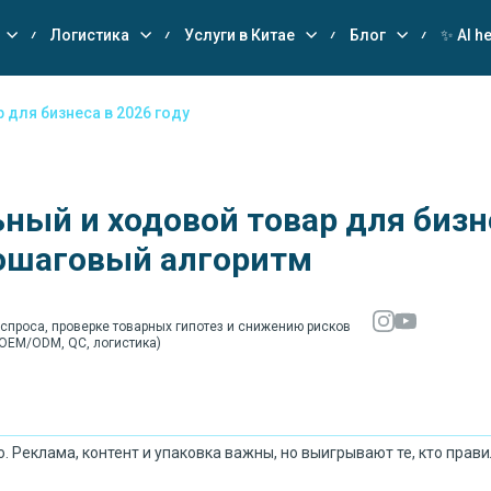
Логистика
Услуги в Китае
Блог
✨ AI he
 для бизнеса в 2026 году
ый и ходовой товар для бизнес
пошаговый алгоритм
 спроса, проверке товарных гипотез и снижению рисков
(OEM/ODM, QC, логистика)
. Реклама, контент и упаковка важны, но выигрывают те, кто прав