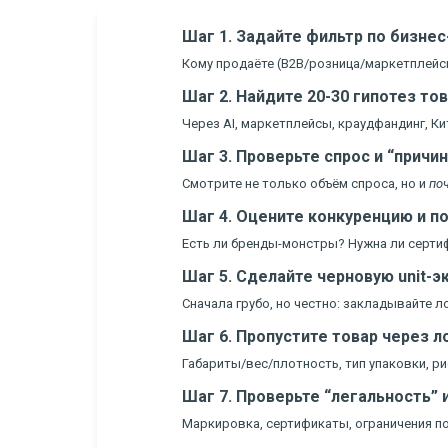
Шаг 1. Задайте фильтр по бизне
Кому продаёте (B2B/розница/маркетплейсы
Шаг 2. Найдите 20-30 гипотез то
Через AI, маркетплейсы, краудфандинг, Ки
Шаг 3. Проверьте спрос и “причин
Смотрите не только объём спроса, но и
по
Шаг 4. Оцените конкуренцию и п
Есть ли бренды-монстры? Нужна ли серти
Шаг 5. Сделайте черновую unit-
Сначала грубо, но честно: закладывайте ло
Шаг 6. Пропустите товар через 
Габариты/вес/плотность, тип упаковки, ри
Шаг 7. Проверьте “легальность”
Маркировка, сертификаты, ограничения по