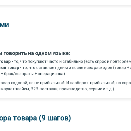
ами
 говорить на одном языке:
товар
-
то, что покупают часто и стабильно (есть спрос и повторяем
ый товар -
то, что оставляет деньги после всех расходов (товар +
 + брак/возвраты + операционка).
товар ходовой, но не прибыльный. И наоборот: прибыльный, но спро
 маркетплейсы, B2B-поставки, производство, сервис и т.д.).
ра товара (9 шагов)