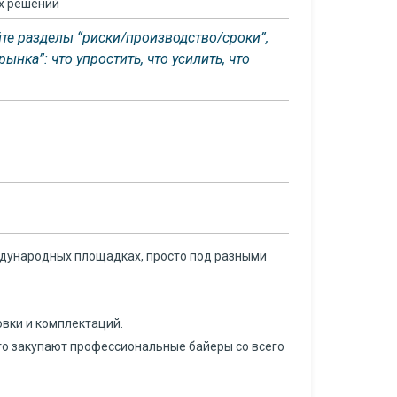
х решений
йте разделы “риски/производство/сроки”,
нка”: что упростить, что усилить, что
еждународных площадках, просто под разными
овки и комплектаций.
что закупают профессиональные байеры со всего