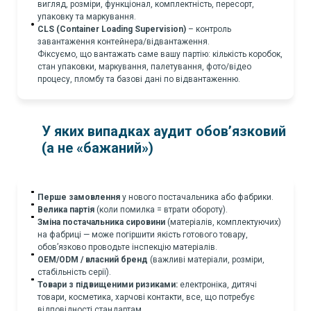
вигляд, розміри, функціонал, комплектність, пересорт,
упаковку та маркування.
CLS (Container Loading Supervision)
– контроль
завантаження контейнера/відвантаження.
Фіксуємо, що вантажать саме вашу партію: кількість коробок,
стан упаковки, маркування, палетування, фото/відео
процесу, пломбу та базові дані по відвантаженню.
У яких випадках аудит обов’язковий
(а не «бажаний»)
Перше замовлення
у нового постачальника або фабрики.
Велика партія
(коли помилка = втрати обороту).
Зміна постачальника сировини
(матеріалів, комплектуючих)
на фабриці — може погіршити якість готового товару,
обов’язково проводьте інспекцію матеріалів.
OEM/ODM / власний бренд
(важливі матеріали, розміри,
стабільність серії).
Товари з підвищеними ризиками:
електроніка, дитячі
товари, косметика, харчові контакти, все, що потребує
відповідності стандартам.