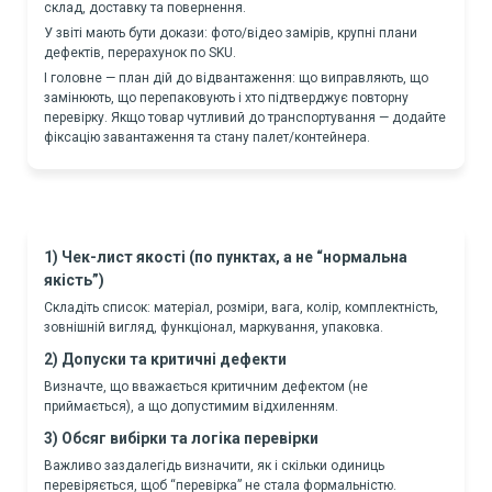
склад, доставку та повернення.
У звіті мають бути докази: фото/відео замірів, крупні плани
дефектів, перерахунок по SKU.
І головне — план дій до відвантаження: що виправляють, що
замінюють, що перепаковують і хто підтверджує повторну
перевірку. Якщо товар чутливий до транспортування — додайте
фіксацію завантаження та стану палет/контейнера.
1) Чек-лист якості (по пунктах, а не “нормальна
якість”)
Складіть список: матеріал, розміри, вага, колір, комплектність,
зовнішній вигляд, функціонал, маркування, упаковка.
2) Допуски та критичні дефекти
Визначте, що вважається критичним дефектом (не
приймається), а що допустимим відхиленням.
3) Обсяг вибірки та логіка перевірки
Важливо заздалегідь визначити, як і скільки одиниць
перевіряється, щоб “перевірка” не стала формальністю.