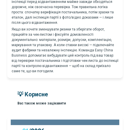
інспекції перед відвантаженням майже завжди обходяться
дорожче, ніж своєчасна перевірка. Тож правильна логіка
проста: спочатку верифікація постачальника, потім зразки та
еталон, далі інспекція партії з фото/відео доказами — і лише
після цього відвантаження.
Якщо ви хочете зменшувати ризики та зберігати оборот,
працюйте за чек-листом і фіксуйте домовленості
документально: матеріали, розміри, допуски, комплектацію,
маркування та упаковку. А коли ставки високі — підключайте
аудит фабрики та незалежну інспекцію. Команда Easy China
Business допомагає вибудувати цей контроль під ваш товар:
від перевірки постачальника і підготовки чек-листа до інспекції
партії та контролю відвантаження — щоб на склад приїхало
саме те, що ви погодили.
💡 Корисне
Вас також може зацікавити