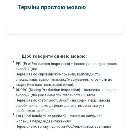
Терміни простою мовою
Щоб говорити однією мовою:
PPI (Pre-Production Inspection)
– інспекція перед запуском
виробництва.
Перевіряємо сировину/компоненти, відповідність
специфікації, зразки, упаковку/маркування, готовність до
старту (чек-лист, контрольні точки).
DUPRO (During Production Inspection)
– інспекція в процесі
виробництва (зазвичай при готовності 20–60%).
Перевіряємо стабільність якості «на ходу», перші масові
вироби, виявляємо дефекти до того, як вони стануть
проблемою всієї партії.
FRI (Final Random Inspection)
– фінальна вибіркова
інспекція перед відвантаженням.
Перевіряємо готову партію за AQL/чек-листом: зовнішній