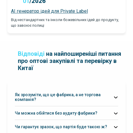
01
/
2026
AI генератор ідей для Private Label
Від нестандартних та інколи божевільних ідей до продукту,
що завоює полиці
Відповіді
на найпоширеніші питання
про оптові закупівлі та перевірку в
Китаї
Як зрозуміти, що це фабрика, а не торгова
компанія?
Чи можна обійтися без аудиту фабрики?
Чи гарантує зразок, що партія буде такою ж?
еталон + чек-лист + інспекція партії