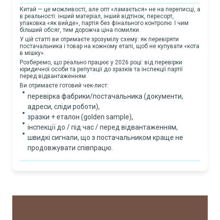
Китай — це можливості, але опт «ламається» не на переписці, а
в реальності: інший матеріал, інший відтінок, пересорт,
упаковка «як вийде», партія без фінального контролю. І чим
більший обсяг, тим дорожча ціна помилки.
У цій статті ви отримаєте зрозумілу схему: як перевіряти
постачальника і товар на кожному етапі, щоб не купувати «кота
в мішку».
Розберемо, що реально працює у 2026 році: від перевірки
юридичної особи та репутації до зразків та інспекції партії
перед відвантаженням.
Ви отримаєте готовий чек-лист:
перевірка фабрики/постачальника (документи,
адреси, сліди роботи),
зразки + еталон (golden sample),
інспекції до / під час / перед відвантаженням,
швидкі сигнали, що з постачальником краще не
продовжувати співпрацю.