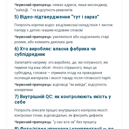
Червоний прапорець:
немає адреси, лише месенджер,
“sales@…” та відсутність реквізитів.
5) Відео-підтвердження “тут і зараз”
Попросіть коротке відео: вхід/вивіска/склад/лінія + листок
паперу з датою і вашим кодовим словом.
Червоний прапорець:
ухиляються або надсилають старі
ролики, або знімають декілька днів.
6) Хто виробляє: власна фабрика чи
субпідрядник
Запитайте напряму: хто виробляє, де, які потужності, які
терміни під ваш обсяг. Нічого страшного, якщо це
субпідряд, головне — отримати згоду на проведення
інспекцій матеріалів і якості товару після готовності партії.
Червоний прапорець:
відповіді “як вийде”, відсутність
конкретики.
7) Внутрішній QC: як контролюють якість у
себе
Попросіть описати процес внутрішнього контролю якості:
контрольні точки, відповідальні, як фіксують дефекти.
Червоний прапорець:
“у нас все ок” без процесу.
8) Фото/відео упаковки і комплектації — до