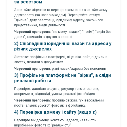
за реєстром
Запитайте ліцензію та перевірте компанію в китайському
держреєстрі (за назвою/кодом). Перевіряйте: статус
“дійсна”, дату реєстрації, юридичну адресу, законного
представника, види діяльності.
Червоний прапорець:
“не можу надати”, “потім”, “скрін без
даних”, компанія відсутня в реєстрі.
2) Співпадіння юридичної назви та адреси у
різних джерелах
Зіставте: профіль на платформі, ліцензію, сайт, підписи в
листах, печатки в документах.
Червоний прапорець:
різні назви/адреси без пояснень.
3) Профіль на платформі: не “зірки”, а сліди
реальної роботи
Перевірте: давність акаунта, регулярність оновлень,
асортимент, відповіді, умови, реальні фото/відео.
Червоний прапорець:
профіль свіжий, “універсальний
постачальник усього”, фото як із фотобанку.
4) Перевірка домену і сайту (якщо є)
Перевірте вік домену, контакти, адресу, наявність
виробничих фото та їх “реальність”.