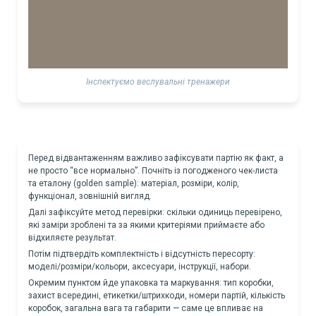
Інспектуємо веслувальні тренажери
Перед відвантаженням важливо зафіксувати партію як факт, а
не просто “все нормально”. Почніть із погодженого чек-листа
та еталону (golden sample): матеріал, розміри, колір,
функціонал, зовнішній вигляд.
Далі зафіксуйте метод перевірки: скільки одиниць перевірено,
які заміри зроблені та за якими критеріями приймаєте або
відхиляєте результат.
Потім підтвердіть комплектність і відсутність пересорту:
моделі/розміри/кольори, аксесуари, інструкції, набори.
Окремим пунктом йде упаковка та маркування: тип коробки,
захист всередині, етикетки/штрихкоди, номери партій, кількість
коробок, загальна вага та габарити — саме це впливає на