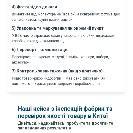
4) Фото/відео докази
Вимагайте від інспектора не “все ок”, а конкретику: фото/відео
за чек-листом, крупні плани, заміри.
5) Упаковка та маркування як окремий пункт
У B2B часто страждає саме упаковка: наклейки, штрихкоди,
коробки, вкладки, комплектація.
6) Пересорт і комплектація
Перевіряється окремо: моделі, розміри, кольори, набори,
аксесуари.
7) Контроль завантаження (якщо критично)
Якщо товар крихкий/дорогий — має сенс фіксувати, як
вантажать і як захищають всередині коробок/палет.
Наші кейси з інспекцій фабрик та
перевірок якості товару в Китаї
Дивіться, надихайтесь, пробуйте та досягайте
запланованих результатів