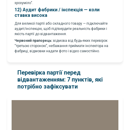
зрозуміло".
12) Аудит фабрики / інспекція — коли
ставка висока
Для великої партії або складного товару — підключайте
аудит/інспекцію, щоб підтвердити реальність фабрики і
якість партії до відвантаження.
Червоний прапорець:
відмова від будь-яких перевірок
“третьою стороною”, небажання приймати інспектора на
фабриці, відмовки надати фото і відео самостійно.
Перевірка партії перед
відвантаженням: 7 пунктів, які
потрібно зафіксувати