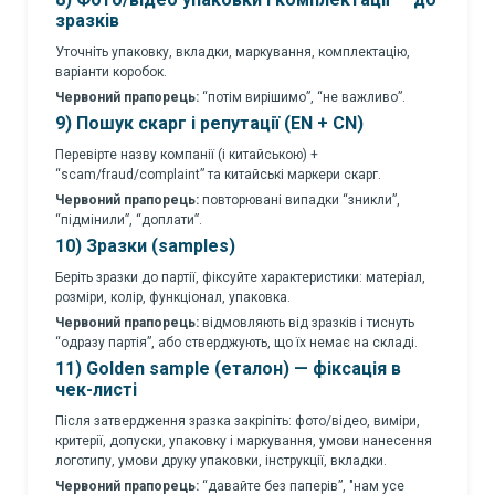
зразків
Уточніть упаковку, вкладки, маркування, комплектацію,
варіанти коробок.
Червоний прапорець:
“потім вирішимо”, “не важливо”.
9) Пошук скарг і репутації (EN + CN)
Перевірте назву компанії (і китайською) +
“scam/fraud/complaint” та китайські маркери скарг.
Червоний прапорець:
повторювані випадки “зникли”,
“підмінили”, “доплати”.
10) Зразки (samples)
Беріть зразки до партії, фіксуйте характеристики: матеріал,
розміри, колір, функціонал, упаковка.
Червоний прапорець:
відмовляють від зразків і тиснуть
“одразу партія”, або стверджують, що їх немає на складі.
11) Golden sample (еталон) — фіксація в
чек-листі
Після затвердження зразка закріпіть: фото/відео, виміри,
критерії, допуски, упаковку і маркування, умови нанесення
логотипу, умови друку упаковки, інструкції, вкладки.
Червоний прапорець:
“давайте без паперів”, "нам усе