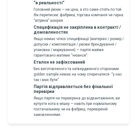
“в реальності”
Головний ризик — не ціна, а хто саме стоїть по той
бік переписки: фабрика, торгова компанія чи гарна
“вітрина” шахрая.
Специфікація не закріплена в контракті /
домовленостях
Якщо немає чіткої специфікації (матеріал / розмір /
допуски / комплектація / умови брендування /
упаковка / маркування) — партія майже
гарантовано матиме “нюанси”.
Еталон не зафіксований
Без виготовленого та затвердженого сторонами
golden sample немає на чому сперечатися: “у нас
так і має бути”.
Партія відправляється без фінальної
перевірки
Якщо партія не перевірена до відвантаження, ви
купуєте кота в мішку — навіть при нормальному
постачальнику чи на фабриці, перевіреній
замовленнями.