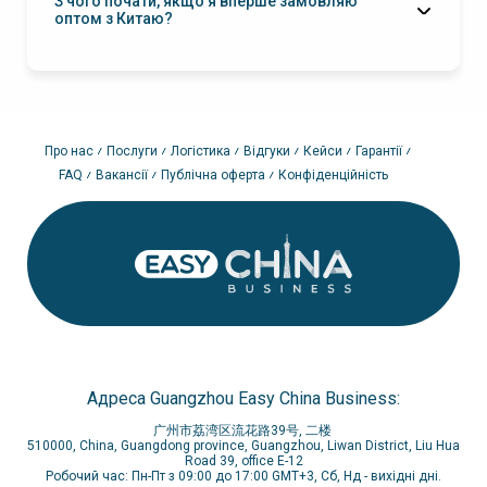
З чого почати, якщо я вперше замовляю
оптом з Китаю?
Про нас
Послуги
Логістика
Відгуки
Кейси
Гарантії
FAQ
Вакансії
Публічна оферта
Конфіденційність
Адреса Guangzhou Easy China Business:
广州市荔湾区流花路39号, 二楼
510000, China, Guangdong province, Guangzhou, Liwan District, Liu Hua
Road 39, office E-12
Робочий час: Пн-Пт з 09:00 до 17:00 GMT+3, Сб, Нд - вихідні дні.