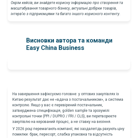
Окрім кейсів, ви знайдете корисну інформацію про створення та
масштабування товарного бізнесу, актуальні добірки товарів,
інтерв’ю з підприємцями та багато іншого корисного контенту.
Висновки автора та команди
Easy China Business
На завершення зафіксуємо головне: у оптових закупівлях із
Китаю результат дає не «вдача з постачальником», а система
контролю. Якщо у вас є перевірений постачальник,
затверджена специфікація, golden sample та зрозумілі
контрольні точки (PPI / DUPRO / FRI / CLS), ви перетворюєте
закупівлю на керований процес, а не ставку на везіння.
У 2026 році перемагають компанії, які заздалегідь рахують ціну
помилки: брак, пересорт, слабка упаковка та відсутність